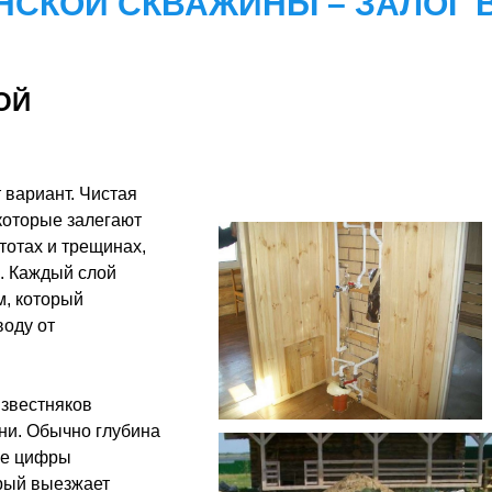
НСКОЙ СКВАЖИНЫ – ЗАЛОГ 
ОЙ
 вариант. Чистая
 которые залегают
тотах и трещинах,
а. Каждый слой
, который
воду от
известняков
ни. Обычно глубина
ные цифры
орый выезжает