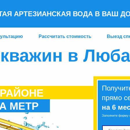
ТАЯ АРТЕЗ
ИАНСКАЯ ВОДА В ВАШ Д
сультацию
Рассчитать стоимость
Выезд сп
скважин в Люб
Получи
 РАЙОНЕ
прямо с
ЗА МЕТР
на 6 ме
Заполните форму 