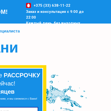
+375 (33) 638-11-22
ОМ!
Заказ и консультация с 9:00 до
22:00
Каждый день, без выходных
ециалиста
ани
те
РАССРОЧКУ
ейчас!
сяцев
ниже, и мы свяжемся с Вами!