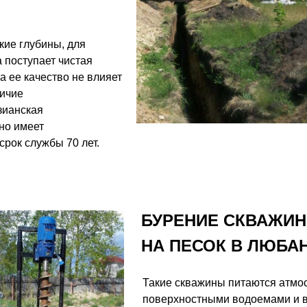
кие глубины, для
 поступает чистая
а ее качество не влияет
личие
зианская
но имеет
рок службы 70 лет.
БУРЕНИЕ СКВАЖИ
НА ПЕСОК В ЛЮБА
Такие скважины питаются атмо
поверхностными водоемами и в