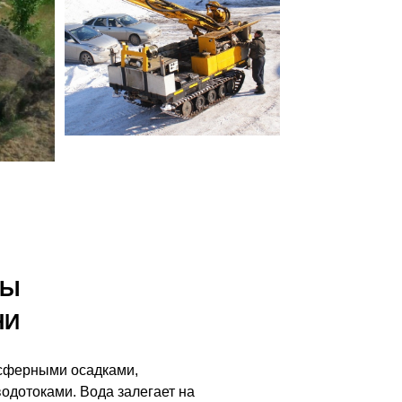
НЫ
НИ
сферными осадками,
одотоками. Вода залегает на