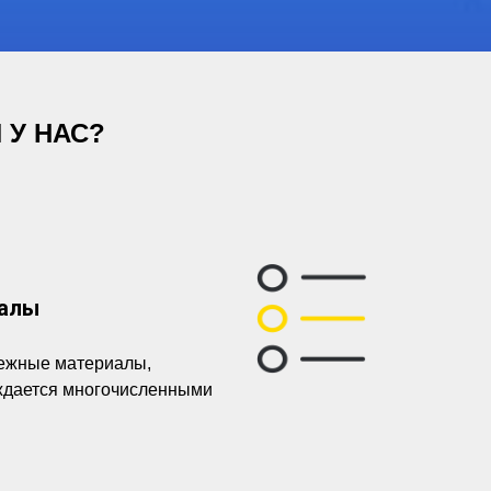
 У НАС?
иалы
дежные материалы,
ждается многочисленными